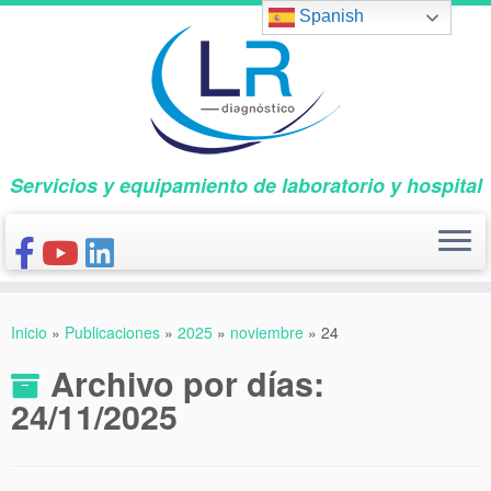
Saltar
Spanish
al
contenido
Servicios y equipamiento de laboratorio y hospital
INICIO
Inicio
»
Publicaciones
»
2025
»
noviembre
»
24
CONÓCENOS
Archivo por días:
NUESTROS PRODUCTOS
24/11/2025
PUBLICACIONES
CONTACTO