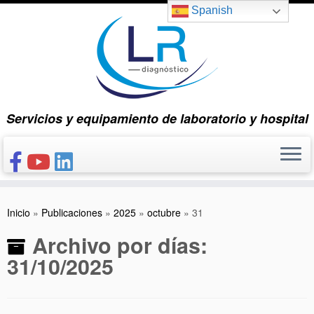
Saltar
Spanish
al
contenido
Servicios y equipamiento de laboratorio y hospital
INICIO
Inicio
»
Publicaciones
»
2025
»
octubre
»
31
CONÓCENOS
Archivo por días:
NUESTROS PRODUCTOS
31/10/2025
PUBLICACIONES
CONTACTO