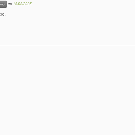
en
18/08/2025
orio
po.