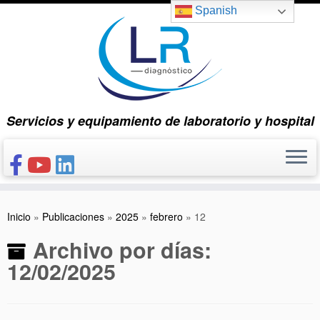
Saltar
Spanish
al
contenido
Servicios y equipamiento de laboratorio y hospital
INICIO
Inicio
»
Publicaciones
»
2025
»
febrero
»
12
CONÓCENOS
Archivo por días:
NUESTROS PRODUCTOS
12/02/2025
PUBLICACIONES
CONTACTO