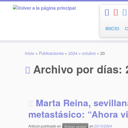
Saltar
al
contenido
INICIO
Inicio
»
Publicaciones
»
2024
»
octubre
»
20
Archivo por días:
Marta Reina, sevill
metastásico: “Ahora vi
Artículo publicado en
en
20/10/2024
Noticias sanidad