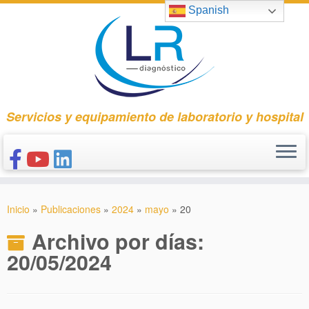
Saltar
Spanish
al
contenido
Servicios y equipamiento de laboratorio y hospital
INICIO
Inicio
»
Publicaciones
»
2024
»
mayo
»
20
CONÓCENOS
Archivo por días:
NUESTROS PRODUCTOS
20/05/2024
PUBLICACIONES
CONTACTO