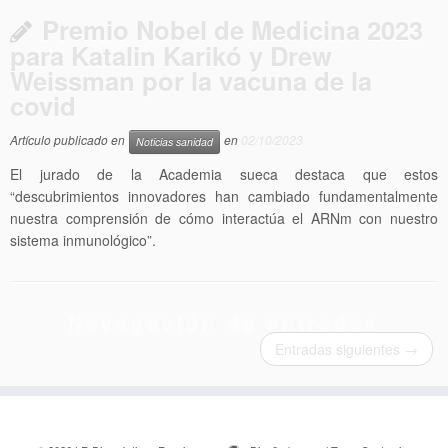
Premio Nobel de Medicina 2023
para Katalin Karikó y Drew
Weissman por la vacuna de la
covid
Artículo publicado en
en
02/10/2023
Noticias sanidad
El jurado de la Academia sueca destaca que estos
“descubrimientos innovadores han cambiado fundamentalmente
nuestra comprensión de cómo interactúa el ARNm con nuestro
sistema inmunológico”.
Navegación de entradas
Entradas siguientes
→