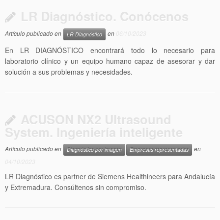
LR Diagnóstico. Conócenos
Artículo publicado en
en
06/10/2023
LR Diagnóstico
En LR DIAGNÓSTICO encontrará todo lo necesario para
laboratorio clínico y un equipo humano capaz de asesorar y dar
solución a sus problemas y necesidades.
ACUSON NX2 Ultrasound
System. Ingeniería inteligente
Artículo publicado en
en
Diagnóstico por imagen
Empresas representadas
04/10/2023
LR Diagnóstico es partner de Siemens Healthineers para Andalucía
y Extremadura. Consúltenos sin compromiso.