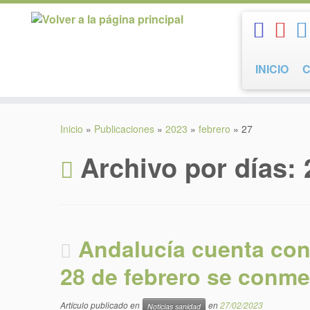
Saltar
al
contenido
INICIO
Inicio
»
Publicaciones
»
2023
»
febrero
»
27
Archivo por días:
Andalucía cuenta con
28 de febrero se conme
Artículo publicado en
en
27/02/2023
Noticias sanidad