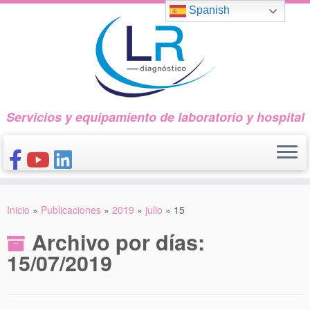
Saltar
Spanish
al
contenido
Servicios y equipamiento de laboratorio y hospital
INICIO
Inicio
»
Publicaciones
»
2019
»
julio
»
15
CONÓCENOS
Archivo por días:
NUESTROS PRODUCTOS
15/07/2019
PUBLICACIONES
CONTACTO