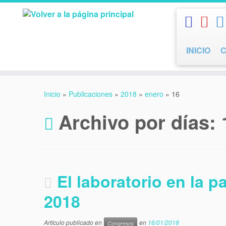
Saltar
al
contenido
INICIO
Inicio
»
Publicaciones
»
2018
»
enero
»
16
Archivo por días:
El laboratorio en la p
2018
Artículo publicado en
en
16/01/2018
Congresos