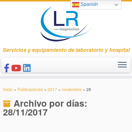
Saltar
Spanish
al
contenido
Servicios y equipamiento de laboratorio y hospital
INICIO
Inicio
»
Publicaciones
»
2017
»
noviembre
»
28
CONÓCENOS
Archivo por días:
NUESTROS PRODUCTOS
28/11/2017
PUBLICACIONES
CONTACTO