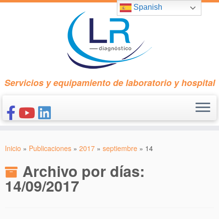
Saltar
Spanish
al
contenido
Servicios y equipamiento de laboratorio y hospital
INICIO
Inicio
»
Publicaciones
»
2017
»
septiembre
»
14
CONÓCENOS
Archivo por días:
NUESTROS PRODUCTOS
14/09/2017
PUBLICACIONES
CONTACTO