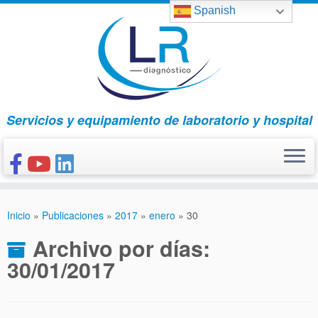
Saltar
Spanish
al
contenido
Servicios y equipamiento de laboratorio y hospital
INICIO
Inicio
»
Publicaciones
»
2017
»
enero
»
30
CONÓCENOS
Archivo por días:
NUESTROS PRODUCTOS
30/01/2017
PUBLICACIONES
CONTACTO