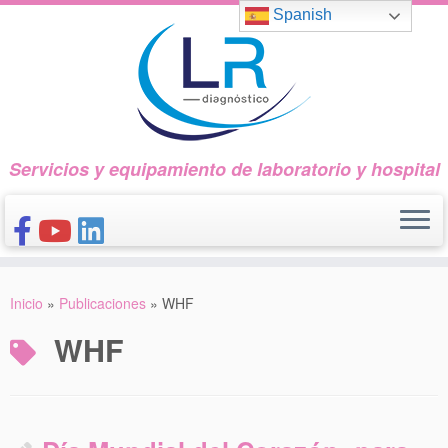
Saltar
Spanish
al
contenido
Servicios y equipamiento de laboratorio y hospital
INICIO
Inicio
»
Publicaciones
»
WHF
CONÓCENOS
WHF
NUESTROS PRODUCTOS
PUBLICACIONES
CONTACTO