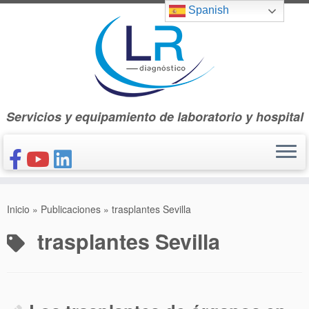
Saltar
Spanish
al
contenido
Servicios y equipamiento de laboratorio y hospital
INICIO
Inicio
»
Publicaciones
»
trasplantes Sevilla
CONÓCENOS
trasplantes Sevilla
NUESTROS PRODUCTOS
PUBLICACIONES
CONTACTO