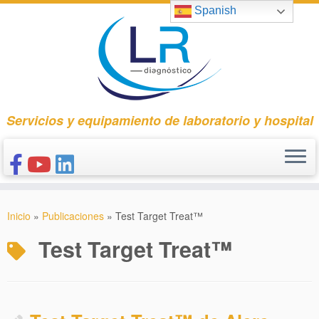
Saltar
Spanish
al
contenido
Servicios y equipamiento de laboratorio y hospital
INICIO
Inicio
»
Publicaciones
»
Test Target Treat™
CONÓCENOS
Test Target Treat™
NUESTROS PRODUCTOS
PUBLICACIONES
CONTACTO