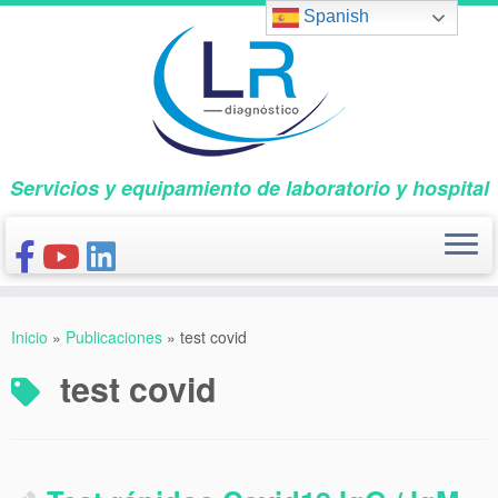
Saltar
Spanish
al
contenido
Servicios y equipamiento de laboratorio y hospital
INICIO
Inicio
»
Publicaciones
»
test covid
CONÓCENOS
test covid
NUESTROS PRODUCTOS
PUBLICACIONES
CONTACTO