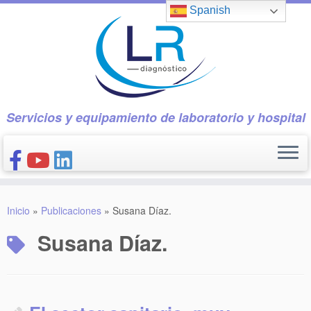
Saltar
Spanish
al
contenido
Servicios y equipamiento de laboratorio y hospital
INICIO
Inicio
»
Publicaciones
»
Susana Díaz.
CONÓCENOS
Susana Díaz.
NUESTROS PRODUCTOS
PUBLICACIONES
CONTACTO