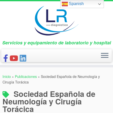
Saltar
Spanish
al
contenido
Servicios y equipamiento de laboratorio y hospital
INICIO
Inicio
»
Publicaciones
»
Sociedad Española de Neumología y
CONÓCENOS
Cirugía Torácica
NUESTROS PRODUCTOS
Sociedad Española de
PUBLICACIONES
Neumología y Cirugía
Torácica
CONTACTO