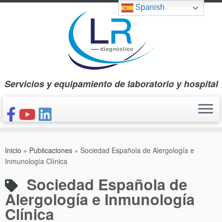
Saltar
Spanish
al
contenido
Servicios y equipamiento de laboratorio y hospital
INICIO
Inicio
»
Publicaciones
»
Sociedad Española de Alergología e
CONÓCENOS
Inmunología Clínica
NUESTROS PRODUCTOS
Sociedad Española de
PUBLICACIONES
Alergología e Inmunología
Clínica
CONTACTO