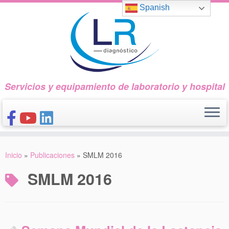
Saltar
Spanish
al
contenido
Servicios y equipamiento de laboratorio y hospital
INICIO
Inicio
»
Publicaciones
»
SMLM 2016
CONÓCENOS
SMLM 2016
NUESTROS PRODUCTOS
PUBLICACIONES
CONTACTO