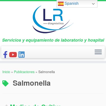
Saltar
Spanish
al
contenido
Servicios y equipamiento de laboratorio y hospital
INICIO
Inicio
»
Publicaciones
»
Salmonella
CONÓCENOS
Salmonella
NUESTROS PRODUCTOS
PUBLICACIONES
CONTACTO