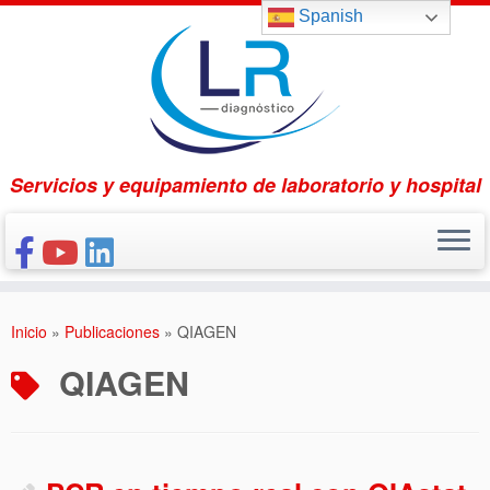
Saltar
Spanish
al
contenido
Servicios y equipamiento de laboratorio y hospital
INICIO
Inicio
»
Publicaciones
»
QIAGEN
CONÓCENOS
QIAGEN
NUESTROS PRODUCTOS
PUBLICACIONES
CONTACTO