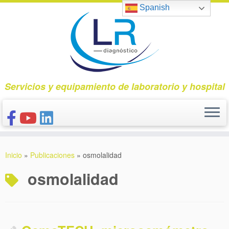
Saltar
Spanish
al
contenido
Servicios y equipamiento de laboratorio y hospital
INICIO
Inicio
»
Publicaciones
»
osmolalidad
CONÓCENOS
osmolalidad
NUESTROS PRODUCTOS
PUBLICACIONES
CONTACTO