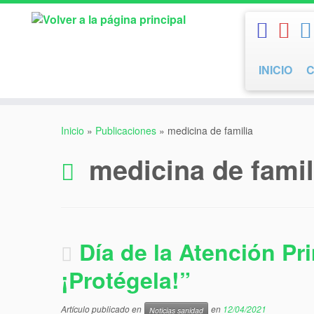
Saltar
al
contenido
INICIO
Inicio
»
Publicaciones
»
medicina de familia
medicina de famil
Día de la Atención Pr
¡Protégela!”
Artículo publicado en
en
12/04/2021
Noticias sanidad