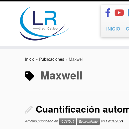
Saltar
al
contenido
INICIO
Inicio
»
Publicaciones
»
Maxwell
Maxwell
Cuantificación auto
Artículo publicado en
en
19/04/2021
COVID19
Equipamiento