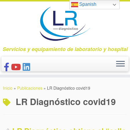
Saltar
Spanish
al
contenido
Servicios y equipamiento de laboratorio y hospital
INICIO
Inicio
»
Publicaciones
»
LR Diagnóstico covid19
CONÓCENOS
LR Diagnóstico covid19
NUESTROS PRODUCTOS
PUBLICACIONES
CONTACTO