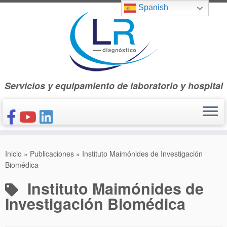
Saltar
Spanish
al
contenido
Servicios y equipamiento de laboratorio y hospital
INICIO
Inicio
»
Publicaciones
»
Instituto Maimónides de Investigación
CONÓCENOS
Biomédica
NUESTROS PRODUCTOS
Instituto Maimónides de
PUBLICACIONES
Investigación Biomédica
CONTACTO