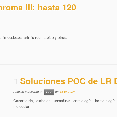
roma III: hasta 120
infecciosos, artritis reumatoide y otros.
Soluciones POC de LR 
Artículo publicado en
en
16/05/2024
POC
Gasometría, diabetes, urianálisis, cardiología, hematologí
molecular.