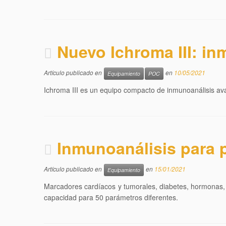
Nuevo Ichroma III: in
Artículo publicado en
en
10/05/2021
Equipamiento
POC
Ichroma III es un equipo compacto de inmunoanálisis ava
Inmunoanálisis para p
Artículo publicado en
en
15/01/2021
Equipamiento
Marcadores cardíacos y tumorales, diabetes, hormonas, in
capacidad para 50 parámetros diferentes.