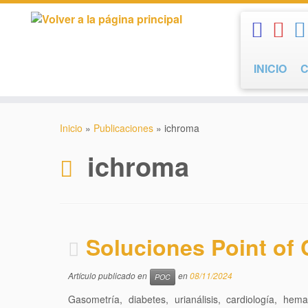
Saltar
al
contenido
INICIO
Inicio
»
Publicaciones
»
ichroma
ichroma
Soluciones Point of 
Artículo publicado en
en
08/11/2024
POC
Gasometría, diabetes, urianálisis, cardiología, hem