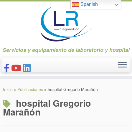
Saltar
Spanish
al
contenido
Servicios y equipamiento de laboratorio y hospital
INICIO
Inicio
»
Publicaciones
»
hospital Gregorio Marañón
CONÓCENOS
hospital Gregorio
NUESTROS PRODUCTOS
Marañón
PUBLICACIONES
CONTACTO