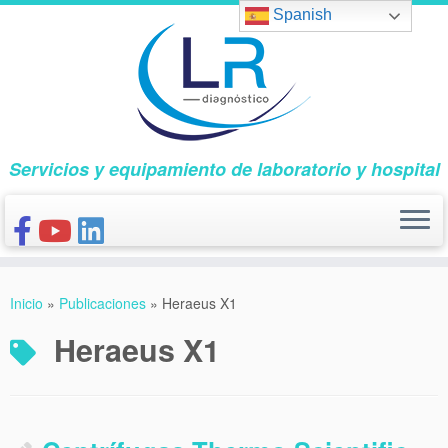
Saltar
Spanish
al
contenido
Servicios y equipamiento de laboratorio y hospital
INICIO
Inicio
»
Publicaciones
»
Heraeus X1
CONÓCENOS
Heraeus X1
NUESTROS PRODUCTOS
PUBLICACIONES
CONTACTO