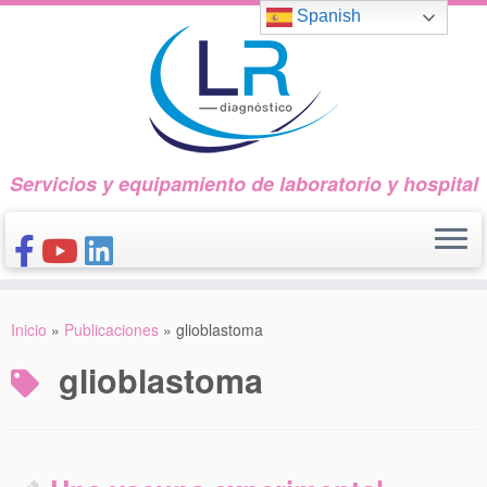
Saltar
Spanish
al
contenido
Servicios y equipamiento de laboratorio y hospital
INICIO
Inicio
»
Publicaciones
»
glioblastoma
CONÓCENOS
glioblastoma
NUESTROS PRODUCTOS
PUBLICACIONES
CONTACTO