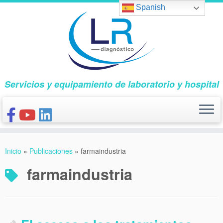
Saltar
Spanish
al
contenido
Servicios y equipamiento de laboratorio y hospital
INICIO
Inicio
»
Publicaciones
»
farmaindustria
CONÓCENOS
farmaindustria
NUESTROS PRODUCTOS
PUBLICACIONES
CONTACTO