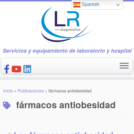
Saltar
Spanish
al
contenido
Servicios y equipamiento de laboratorio y hospital
INICIO
Inicio
»
Publicaciones
»
fármacos antiobesidad
CONÓCENOS
fármacos antiobesidad
NUESTROS PRODUCTOS
PUBLICACIONES
CONTACTO