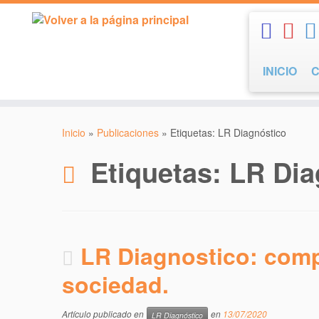
Saltar
al
contenido
INICIO
Inicio
»
Publicaciones
»
Etiquetas: LR Diagnóstico
Etiquetas: LR Di
LR Diagnostico: comp
sociedad.
Artículo publicado en
en
13/07/2020
LR Diagnóstico