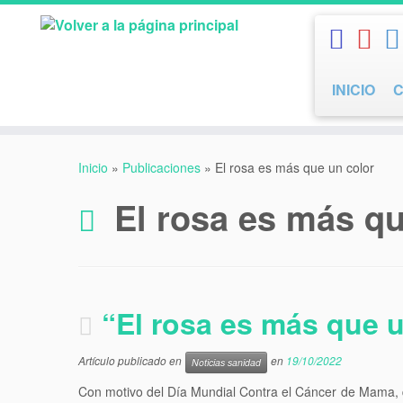
Saltar
al
contenido
INICIO
Inicio
»
Publicaciones
»
El rosa es más que un color
El rosa es más qu
“El rosa es más que u
Artículo publicado en
en
19/10/2022
Noticias sanidad
Con motivo del Día Mundial Contra el Cáncer de Mama, 