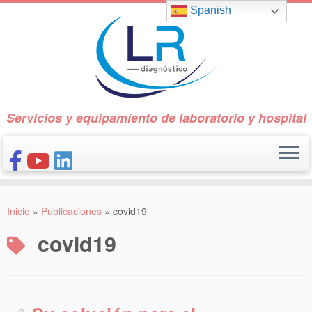
Saltar
Spanish
al
contenido
Servicios y equipamiento de laboratorio y hospital
INICIO
Inicio
»
Publicaciones
»
covid19
CONÓCENOS
covid19
NUESTROS PRODUCTOS
PUBLICACIONES
CONTACTO