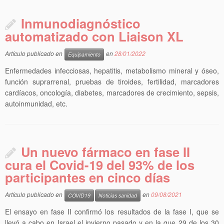
Inmunodiagnóstico
automatizado con Liaison XL
Artículo publicado en
en
28/01/2022
Equipamiento
Enfermedades infecciosas, hepatitis, metabolismo mineral y óseo,
función suprarrenal, pruebas de tiroides, fertilidad, marcadores
cardíacos, oncología, diabetes, marcadores de crecimiento, sepsis,
autoinmunidad, etc.
Un nuevo fármaco en fase II
cura el Covid-19 del 93% de los
participantes en cinco días
Artículo publicado en
en
09/08/2021
COVID19
Noticias sanidad
El ensayo en fase II confirmó los resultados de la fase I, que se
llevó a cabo en Israel el invierno pasado y en la que 29 de los 30