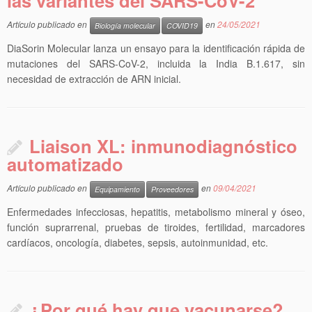
las variantes del SARS-CoV-2
Artículo publicado en
en
24/05/2021
Biología molecular
COVID19
DiaSorin Molecular lanza un ensayo para la identificación rápida de
mutaciones del SARS-CoV-2, incluida la India B.1.617, sin
necesidad de extracción de ARN inicial.
Liaison XL: inmunodiagnóstico
automatizado
Artículo publicado en
en
09/04/2021
Equipamiento
Proveedores
Enfermedades infecciosas, hepatitis, metabolismo mineral y óseo,
función suprarrenal, pruebas de tiroides, fertilidad, marcadores
cardíacos, oncología, diabetes, sepsis, autoinmunidad, etc.
¿Por qué hay que vacunarse?