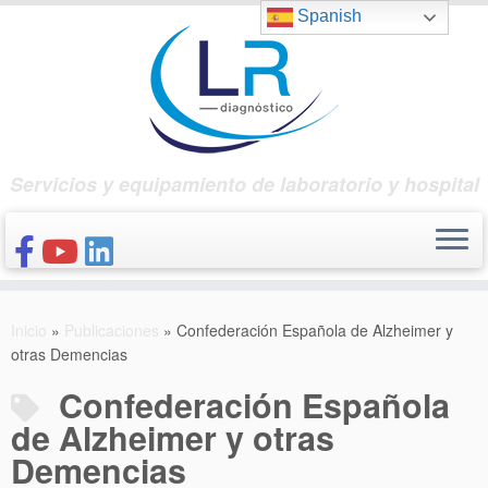
Saltar
Spanish
al
contenido
Servicios y equipamiento de laboratorio y hospital
INICIO
Inicio
»
Publicaciones
»
Confederación Española de Alzheimer y
CONÓCENOS
otras Demencias
NUESTROS PRODUCTOS
Confederación Española
PUBLICACIONES
de Alzheimer y otras
Demencias
CONTACTO