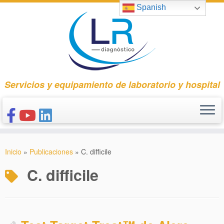
Saltar
Spanish
al
contenido
Servicios y equipamiento de laboratorio y hospital
INICIO
Inicio
»
Publicaciones
»
C. difficile
CONÓCENOS
C. difficile
NUESTROS PRODUCTOS
PUBLICACIONES
CONTACTO