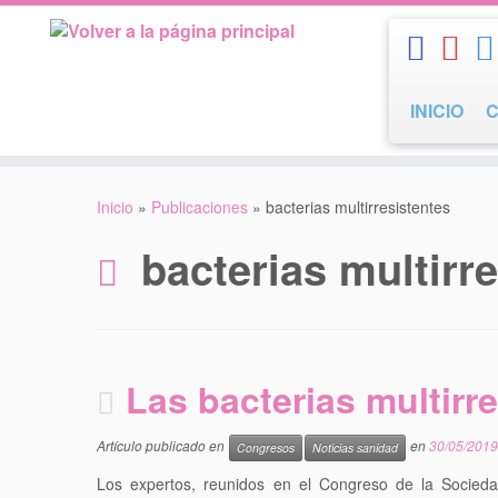
Saltar
al
contenido
INICIO
Inicio
»
Publicaciones
»
bacterias multirresistentes
bacterias multirr
Las bacterias multirr
Artículo publicado en
en
30/05/2019
Congresos
Noticias sanidad
Los expertos, reunidos en el Congreso de la Sociedad