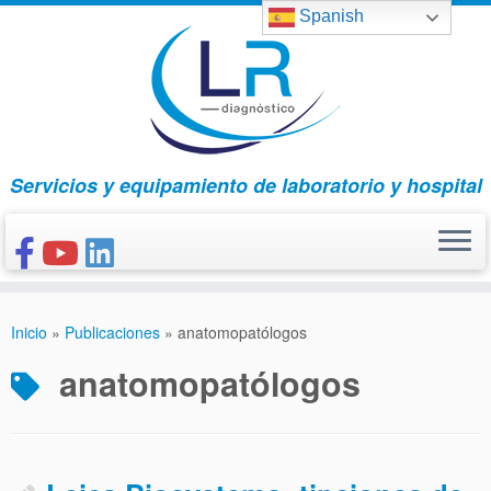
Saltar
Spanish
al
contenido
Servicios y equipamiento de laboratorio y hospital
INICIO
Inicio
»
Publicaciones
»
anatomopatólogos
CONÓCENOS
anatomopatólogos
NUESTROS PRODUCTOS
PUBLICACIONES
CONTACTO